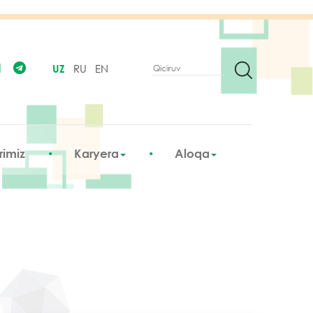
UZ
RU
EN
Qidiruv
Search
form
rimiz
Karyera
Aloqa