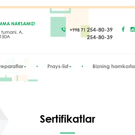
AMMA NARSAMIZ!
254-80-39
+998 71
 tumani, A.
 150A
254-80-39
reparatlar
Prays-list
Bizning hamkorla
Sertifikatlar