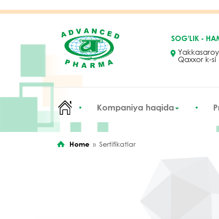
rolex replica watches
replica rolex
replica watch guide
SOG'LIK - H
Yakkasaroy
Qaxxor k-si
Kompaniya haqida
P
Home
»
Sertifikatlar