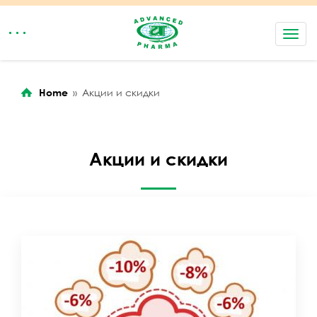
rolex replica watches
replica rolex
replica watch guide
Toggl
navig
Home
»
Акции и скидки
Акции и скидки