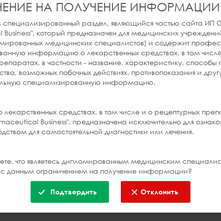
ЧЕНИЕ НА ПОЛУЧЕНИЕ ИНФОРМАЦИИ
в специализированный раздел, являющийся частью сайта ИП
l Business", который предназначен для медицинских учреждени
РНОВА
ВИТАГРИЕЛЬ
ломированных медицинских специалистов) и содержит профе
анную информацию о лекарственных средствах, в том числе
репаратах, в частности - название, характеристику, способы
ния ОРВИ и гриппа
Кардиология
ства, возможных побочных действиях, противопоказания и дру
Подробнее
Подроб
льную специализированную информацию.
лекарственных средствах, в том числе и о рецептурных пре
maceutical Business", предназначена исключительно для ознак
одством для самостоятельной диагностики или лечения.
ете, что являетесь дипломированным медицинским специали
 с данным ограничением на получение информации?
Подтвердить
Отклонить