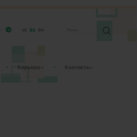
UZ
RU
EN
Поиск
Search
form
Карьера
Контакты