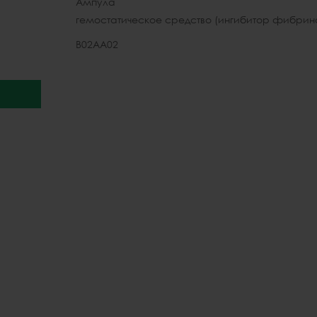
Ампула
гемостатическое средство (ингибитор фибрин
В02АА02