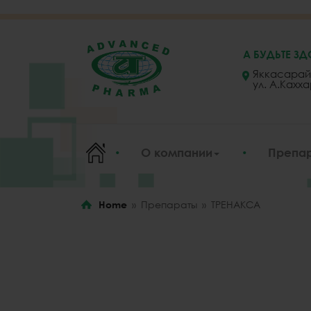
rolex replica watches
replica rolex
replica watch guide
А БУДЬТЕ ЗД
Яккасарай
ул. А.Кахх
О компании
Препа
Home
»
Препараты
»
ТРЕНАКСА