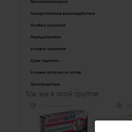
Противопоказания
Лекарственные взаимодействия
Особые указания
Передозировка
Условия хранения
Срок годности
Условия отпуска из аптек
Производитель
Так же в этой группе
По назначению
Бе