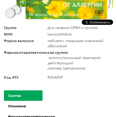
Группа
Для лечения ОРВИ и гриппа
МНН
Levocetirizine
Форма выпуска
таблетки, покрытые пленочной
оболочкой
Фармакотерапевтическая группа
антигистаминный препарат,
действующий
изомер Цетиризина.
Код АТХ
R06AE09
Состав
Описание
Фармакотерапевтическая