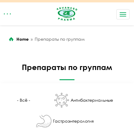
rolex replica watches
replica rolex
replica watch guide
Toggl
navig
Home
»
Препараты по группам
Препараты по группам
- Всё -
Антибактериальные
Гастроэнтерология